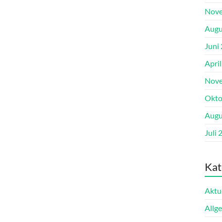
Nove
Augu
Juni
Apri
Nove
Okto
Augu
Juli 
Kat
Aktu
Allg