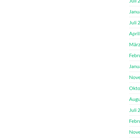
Juli 
Janu
Juli 
Apri
März
Febr
Janu
Nove
Okto
Augu
Juli 
Febr
Nove