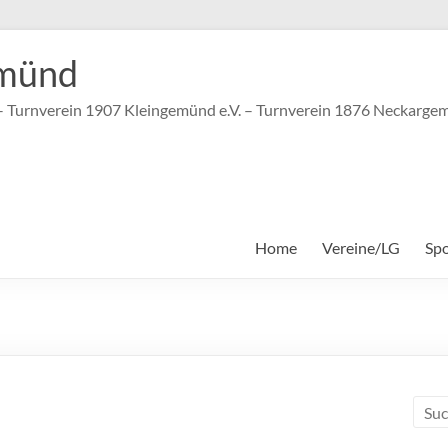
münd
 – Turnverein 1907 Kleingemünd e.V. – Turnverein 1876 Neckargem
Home
Vereine/LG
Sp