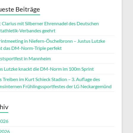
este Beiträge
t Clarius mit Silberner Ehrennadel des Deutschen
htathletik-Verbandes geehrt
printmeeting in Niefern-Öschelbronn – Justus Lutzke
t das DM-Norm-Triple perfekt
gstsportfest in Mannheim
us Lutzke knackt die DM-Norm im 100m Sprint
 Treiben im Kurt Schieck Stadion – 3. Auflage des
insinternen Frühlingssportfestes der LG Neckargemünd
hiv
2026
 2026