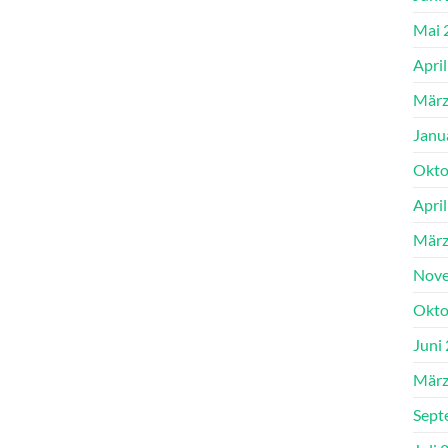
Mai 
Apri
März
Janu
Okto
Apri
März
Nove
Okto
Juni
März
Sept