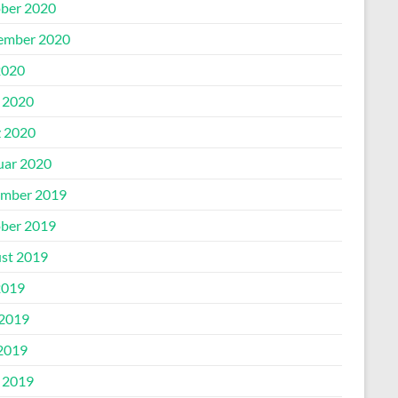
ber 2020
ember 2020
2020
l 2020
 2020
uar 2020
mber 2019
ber 2019
st 2019
2019
 2019
2019
l 2019