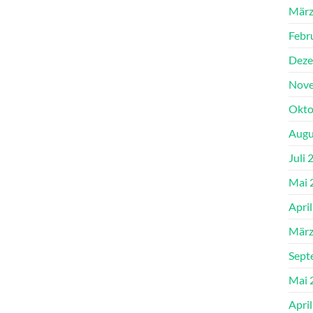
März
Febr
Deze
Nove
Okto
Augu
Juli 
Mai 
Apri
März
Sept
Mai 
Apri