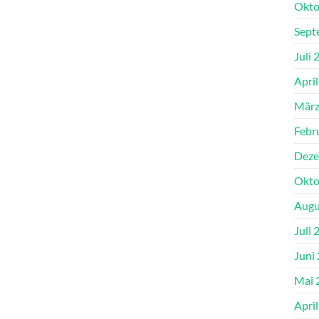
Okto
Sept
Juli 
Apri
März
Febr
Deze
Okto
Augu
Juli 
Juni
Mai 
Apri