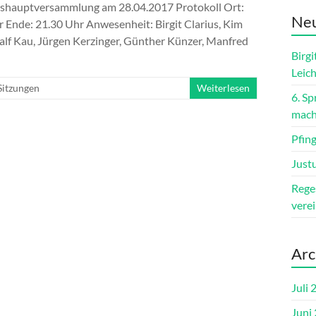
shauptversammlung am 28.04.2017 Protokoll Ort:
Neu
Ende: 21.30 Uhr Anwesenheit: Birgit Clarius, Kim
 Ralf Kau, Jürgen Kerzinger, Günther Künzer, Manfred
Birgi
Leic
Sitzungen
Weiterlesen
6. S
mach
Pfin
Just
Reges
vere
Arc
Juli 
Juni