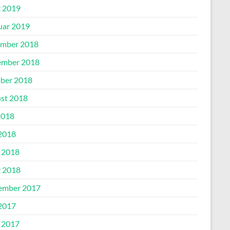
 2019
uar 2019
mber 2018
mber 2018
ber 2018
st 2018
2018
2018
l 2018
 2018
ember 2017
2017
l 2017