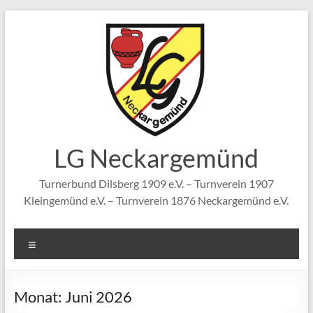
Zum
Inhalt
springen
LG Neckargemünd
Turnerbund Dilsberg 1909 e.V. – Turnverein 1907
Kleingemünd e.V. – Turnverein 1876 Neckargemünd e.V.
Menü
Monat:
Juni 2026