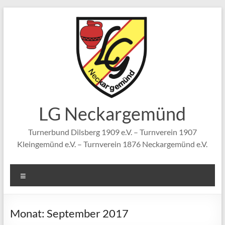
Zum
Inhalt
springen
LG Neckargemünd
Turnerbund Dilsberg 1909 e.V. – Turnverein 1907
Kleingemünd e.V. – Turnverein 1876 Neckargemünd e.V.
Menü
Monat:
September 2017