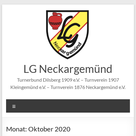
Zum
Inhalt
springen
LG Neckargemünd
Turnerbund Dilsberg 1909 e.V. – Turnverein 1907
Kleingemünd e.V. – Turnverein 1876 Neckargemünd e.V.
Menü
Monat:
Oktober 2020