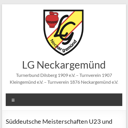
Zum
Inhalt
springen
LG Neckargemünd
Turnerbund Dilsberg 1909 e.V. – Turnverein 1907
Kleingemünd e.V. – Turnverein 1876 Neckargemünd e.V.
Menü
Süddeutsche Meisterschaften U23 und