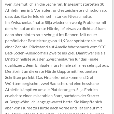
wenig gemütlich an die Sache ran. Insgesamt starteten 38
Athletinnen in 5 Vorläufen, und es zeichnete sich schon ab,
dass das Starterfeld ein sehr starkes Niveau hatte.
Im Zwischenlauf hatte Silja wieder ein wenig Probleme mit
dem Anlauf an die erste Hürde, lief etwas zu dicht auf, kam
dann aber hinten raus sehr gut ins Rennen. Mit neuer
persönlicher Bestleistung von 11,93sec sprintete sie mit
einer Zehntel Rückstand auf Amelie Wachsmuth vom SCC
Bad-Soden-Allendorf als Zweite ins Ziel. Damit war sie als
Drittschnellste aus den Zwischenläufen für das Finale
qualifiziert. Beim Einlaufen fürs Finale sah alles sehr gut aus.
Der Sprint an die erste Hürde klappte mit frequenten
Schritten perfekt. Das Finale konnte kommen. Drei
Württembergische-, zwei Badische und eine hessische
Athletin kämpften um die Platzierungen. Silja Endrich
erwischte einen miserablen Start, nachdem der Starter
außergewöhnlich lange gewartet hatte. Sie kämpfte sich
aber von Hürde zu Hürde nach vorne und lief erneut mit
11,97sec unter 12 Sekunden – leider 29zehntel Sekunden