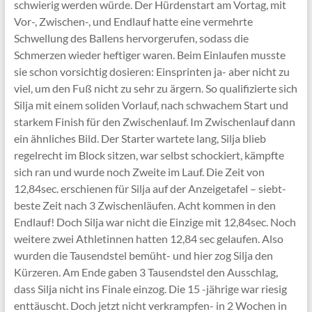
schwierig werden würde. Der Hürdenstart am Vortag, mit
Vor-, Zwischen-, und Endlauf hatte eine vermehrte
Schwellung des Ballens hervorgerufen, sodass die
Schmerzen wieder heftiger waren. Beim Einlaufen musste
sie schon vorsichtig dosieren: Einsprinten ja- aber nicht zu
viel, um den Fuß nicht zu sehr zu ärgern. So qualifizierte sich
Silja mit einem soliden Vorlauf, nach schwachem Start und
starkem Finish für den Zwischenlauf. Im Zwischenlauf dann
ein ähnliches Bild. Der Starter wartete lang, Silja blieb
regelrecht im Block sitzen, war selbst schockiert, kämpfte
sich ran und wurde noch Zweite im Lauf. Die Zeit von
12,84sec. erschienen für Silja auf der Anzeigetafel – siebt-
beste Zeit nach 3 Zwischenläufen. Acht kommen in den
Endlauf! Doch Silja war nicht die Einzige mit 12,84sec. Noch
weitere zwei Athletinnen hatten 12,84 sec gelaufen. Also
wurden die Tausendstel bemüht- und hier zog Silja den
Kürzeren. Am Ende gaben 3 Tausendstel den Ausschlag,
dass Silja nicht ins Finale einzog. Die 15 -jährige war riesig
enttäuscht. Doch jetzt nicht verkrampfen- in 2 Wochen in