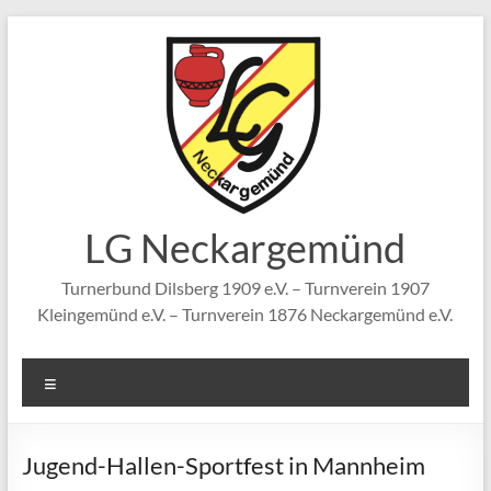
Zum
Inhalt
springen
LG Neckargemünd
Turnerbund Dilsberg 1909 e.V. – Turnverein 1907
Kleingemünd e.V. – Turnverein 1876 Neckargemünd e.V.
Menü
Jugend-Hallen-Sportfest in Mannheim