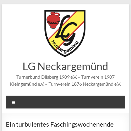
Zum
Inhalt
springen
LG Neckargemünd
Turnerbund Dilsberg 1909 e.V. – Turnverein 1907
Kleingemünd e.V. – Turnverein 1876 Neckargemünd e.V.
Menü
Ein turbulentes Faschingswochenende